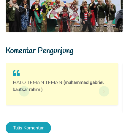
Komentar Pengunjung
HALO TEMAN TEMAN
(muhammad gabriel
S
kautsar rahim )
B
k
Tulis Komentar